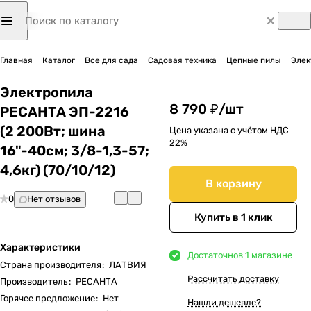
Главная
Каталог
Все для сада
Садовая техника
Цепные пилы
Элек
Электропила
8 790 ₽/
шт
РЕСАНТА ЭП-2216
(2 200Вт; шина
Цена указана с учётом НДС
22%
16"-40см; 3/8-1,3-57;
4,6кг) (70/10/12)
В корзину
0
Нет отзывов
Купить в 1 клик
Характеристики
Достаточно
в 1 магазине
Страна производителя
:
ЛАТВИЯ
Рассчитать доставку
Производитель
:
РЕСАНТА
Горячее предложение
:
Нет
Нашли дешевле?