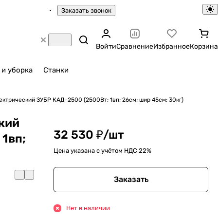
Заказать звонок
Войти
Сравнение
Избранное
Корзина
 и уборка
Станки
ектрический ЗУБР КАД-2500 (2500Вт; 1вп; 26см; шир 45см; 30кг)
кий
32 530 ₽/
шт
 1вп;
Цена указана с учётом НДС 22%
Заказать
Нет в наличии