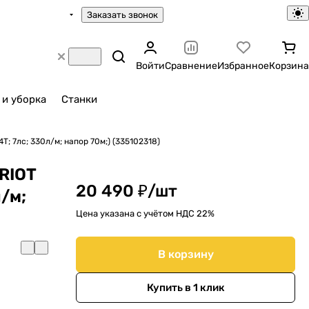
Заказать звонок
Войти
Сравнение
Избранное
Корзина
 и уборка
Станки
; 7лс; 330л/м; напор 70м;) (335102318)
RIOT
20 490 ₽/
шт
л/м;
Цена указана с учётом НДС 22%
В корзину
Купить в 1 клик