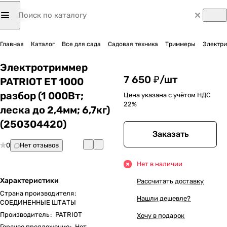
Главная
Каталог
Все для сада
Садовая техника
Триммеры
Электр
Электротриммер
7 650 ₽/
шт
PATRIOT ET 1000
разбор (1 000Вт;
Цена указана с учётом НДС
22%
леска до 2,4мм; 6,7кг)
(250304420)
Заказать
0
Нет отзывов
Нет в наличии
Характеристики
Рассчитать доставку
Страна производителя
:
Нашли дешевле?
СОЕДИНЕННЫЕ ШТАТЫ
Производитель
:
PATRIOT
Хочу в подарок
Горячее предложение
:
Нет