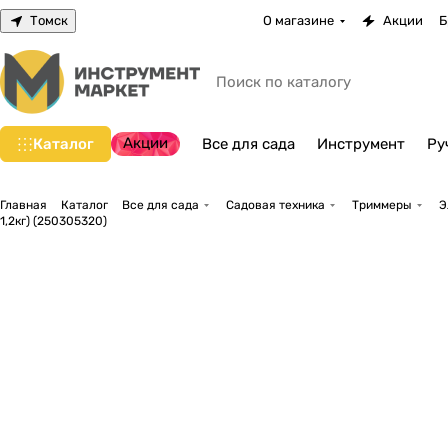
Томск
О магазине
Акции
Б
Акции
Каталог
Все для сада
Инструмент
Ру
Главная
Каталог
Все для сада
Садовая техника
Триммеры
Э
1,2кг) (250305320)