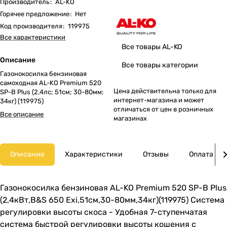
Производитель
:
AL-KO
Горячее предложение
:
Нет
Код производителя
:
119975
Все характеристики
Все товары AL-KO
Описание
Все товары категории
Газонокосилка бензиновая
самоходная AL-KO Premium 520
Цена действительна только для
SP-B Plus (2,4лс; 51cм; 30-80мм;
интернет-магазина и может
34кг) (119975)
отличаться от цен в розничных
Все описание
магазинах
Описание
Характеристики
Отзывы
Оплата
Газонокосилка бензиновая AL-KO Premium 520 SP-B Plus
(2,4кВт,B&S 650 Exi,51см,30-80мм,34кг)(119975) Система
регулировки высоты скоса - Удобная 7-ступенчатая
система быстрой регулировки высоты кошения с