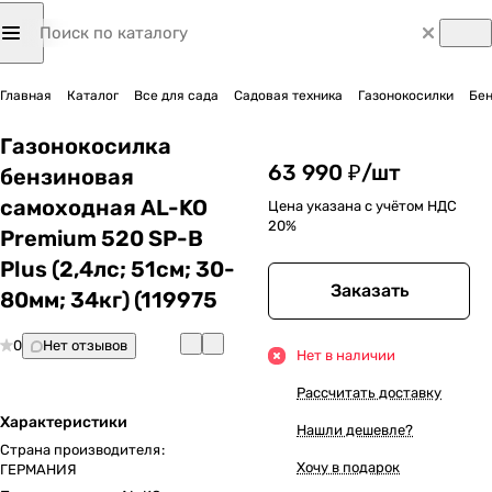
Главная
Каталог
Все для сада
Садовая техника
Газонокосилки
Бен
Газонокосилка
63 990 ₽/
шт
бензиновая
самоходная AL-KO
Цена указана с учётом НДС
20%
Premium 520 SP-B
Plus (2,4лс; 51cм; 30-
Заказать
80мм; 34кг) (119975
0
Нет отзывов
Нет в наличии
Рассчитать доставку
Характеристики
Нашли дешевле?
Страна производителя
:
Хочу в подарок
ГЕРМАНИЯ