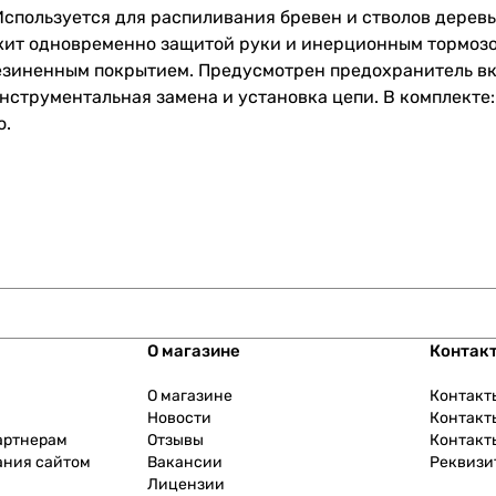
Используется для распиливания бревен и стволов дерев
жит одновременно защитой руки и инерционным тормозо
резиненным покрытием. Предусмотрен предохранитель в
нструментальная замена и установка цепи. В комплекте:
о.
О магазине
Контак
О магазине
Контакт
Новости
Контакт
артнерам
Отзывы
Контакт
ания сайтом
Вакансии
Реквизи
Лицензии