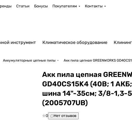
ренды
Статьи
Бонусы
Покупателям
Контакты
чной инструмент
Климатическое оборудование
Клининг
Аккумуляторные цепные пилы
Акк пила цепная GREENWORKS GD40CS15K4
Акк пила цепная GREEN
GD40CS15K4 (40В; 1 АКБ;
шина 14"-35см; 3/8-1,3-5
(2005707UB)
0
Нет отзывов