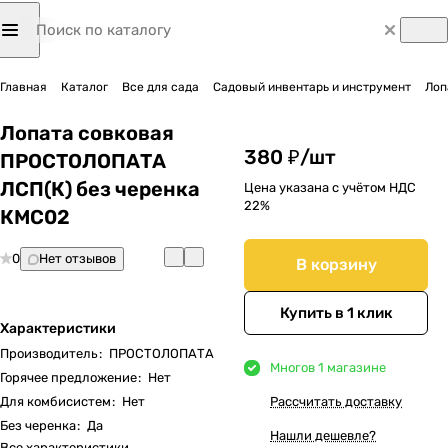
Главная
Каталог
Все для сада
Садовый инвентарь и инструмент
Лоп
Лопата совковая
380 ₽/
шт
ПРОСТОЛОПАТА
ЛСП(К) без черенка
Цена указана с учётом НДС
22%
КМС02
0
Нет отзывов
В корзину
Купить в 1 клик
Характеристики
Производитель
:
ПРОСТОЛОПАТА
Много
в 1 магазине
Горячее предложение
:
Нет
Для комбисистем
:
Нет
Рассчитать доставку
Без черенка
:
Да
Нашли дешевле?
Все характеристики