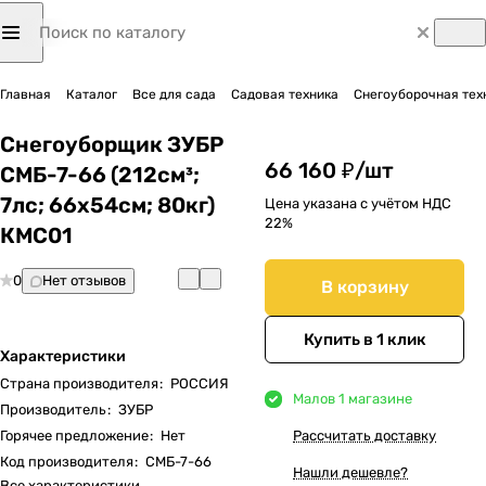
Главная
Каталог
Все для сада
Садовая техника
Снегоуборочная тех
Снегоуборщик ЗУБР
66 160 ₽/
шт
СМБ-7-66 (212см³;
7лс; 66х54см; 80кг)
Цена указана с учётом НДС
22%
КМС01
0
Нет отзывов
В корзину
Купить в 1 клик
Характеристики
Страна производителя
:
РОССИЯ
Мало
в 1 магазине
Производитель
:
ЗУБР
Горячее предложение
:
Нет
Рассчитать доставку
Код производителя
:
СМБ-7-66
Нашли дешевле?
Все характеристики