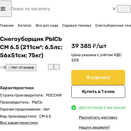
Главная
Каталог
Все для сада
Садовая техника
Снегоуборочная тех
Снегоуборщик РЫСЬ
39 385 ₽/
шт
СМ 6.5 (211см³; 6,5лс;
56х51см; 75кг)
Цена указана с учётом НДС
22%
0
Нет отзывов
В корзину
Характеристики
Купить в 1 клик
Страна производителя
:
РОССИЯ
Производитель
:
РЫСЬ
Достаточно
в 2 магазинах
Горячее предложение
:
Нет
Код производителя
:
СМ 6.5
Рассчитать доставку
Все характеристики
Нашли дешевле?