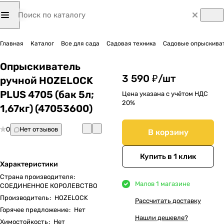
Главная
Каталог
Все для сада
Садовая техника
Садовые опрыскиват
Опрыскиватель
3 590 ₽/
шт
ручной HOZELOCK
PLUS 4705 (бак 5л;
Цена указана с учётом НДС
20%
1,67кг) (47053600)
0
Нет отзывов
В корзину
Купить в 1 клик
Характеристики
Страна производителя
:
Мало
в 1 магазине
СОЕДИНЕННОЕ КОРОЛЕВСТВО
Производитель
:
HOZELOCK
Рассчитать доставку
Горячее предложение
:
Нет
Нашли дешевле?
Химостойкость
:
Нет