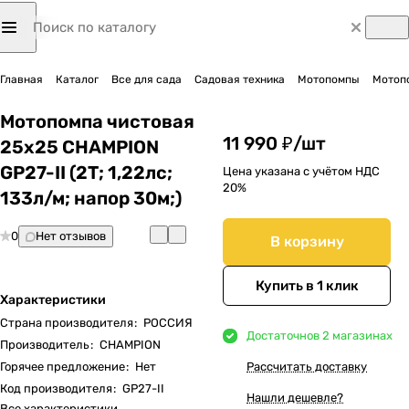
Главная
Каталог
Все для сада
Садовая техника
Мотопомпы
Мотоп
Мотопомпа чистовая
11 990 ₽/
шт
25х25 CHAMPION
GP27-II (2Т; 1,22лс;
Цена указана с учётом НДС
20%
133л/м; напор 30м;)
0
Нет отзывов
В корзину
Купить в 1 клик
Характеристики
Страна производителя
:
РОССИЯ
Достаточно
в 2 магазинах
Производитель
:
CHAMPION
Горячее предложение
:
Нет
Рассчитать доставку
Код производителя
:
GP27-II
Нашли дешевле?
Все характеристики