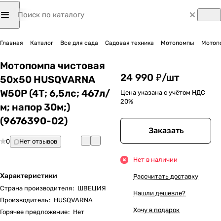
Главная
Каталог
Все для сада
Садовая техника
Мотопомпы
Мотоп
Мотопомпа чистовая
24 990 ₽/
шт
50х50 HUSQVARNA
W50P (4Т; 6,5лс; 467л/
Цена указана с учётом НДС
20%
м; напор 30м;)
(9676390-02)
Заказать
0
Нет отзывов
Нет в наличии
Характеристики
Рассчитать доставку
Страна производителя
:
ШВЕЦИЯ
Нашли дешевле?
Производитель
:
HUSQVARNA
Хочу в подарок
Горячее предложение
:
Нет