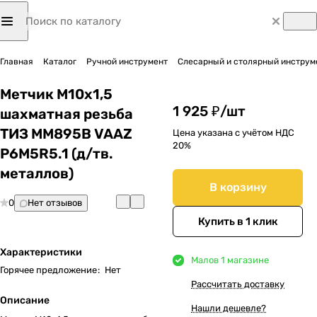
Главная
Каталог
Ручной инструмент
Слесарный и столярный инструм
Метчик М10х1,5
1 925 ₽/
шт
шахматная резьба
ТИЗ ММ895В VAAZ
Цена указана с учётом НДС
20%
Р6М5R5.1 (д/тв.
металлов)
В корзину
0
Нет отзывов
Купить в 1 клик
Характеристики
Мало
в 1 магазине
Горячее предложение
:
Нет
Рассчитать доставку
Описание
Нашли дешевле?