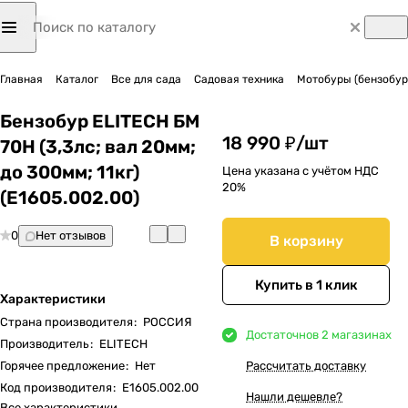
Главная
Каталог
Все для сада
Садовая техника
Мотобуры (бензобур
Бензобур ELITECH БМ
18 990 ₽/
шт
70Н (3,3лс; вал 20мм;
до 300мм; 11кг)
Цена указана с учётом НДС
20%
(Е1605.002.00)
0
Нет отзывов
В корзину
Купить в 1 клик
Характеристики
Страна производителя
:
РОССИЯ
Достаточно
в 2 магазинах
Производитель
:
ELITECH
Горячее предложение
:
Нет
Рассчитать доставку
Код производителя
:
Е1605.002.00
Нашли дешевле?
Все характеристики