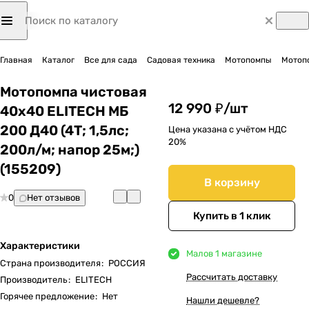
Главная
Каталог
Все для сада
Садовая техника
Мотопомпы
Мотоп
Мотопомпа чистовая
12 990 ₽/
шт
40х40 ELITECH МБ
200 Д40 (4Т; 1,5лс;
Цена указана с учётом НДС
20%
200л/м; напор 25м;)
(155209)
В корзину
0
Нет отзывов
Купить в 1 клик
Характеристики
Мало
в 1 магазине
Страна производителя
:
РОССИЯ
Рассчитать доставку
Производитель
:
ELITECH
Горячее предложение
:
Нет
Нашли дешевле?