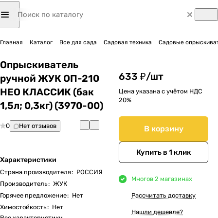
Главная
Каталог
Все для сада
Садовая техника
Садовые опрыскиват
Опрыскиватель
633 ₽/
шт
ручной ЖУК ОП-210
НЕО КЛАССИК (бак
Цена указана с учётом НДС
20%
1,5л; 0,3кг) (3970-00)
0
Нет отзывов
В корзину
Купить в 1 клик
Характеристики
Страна производителя
:
РОССИЯ
Много
в 2 магазинах
Производитель
:
ЖУК
Горячее предложение
:
Нет
Рассчитать доставку
Химостойкость
:
Нет
Нашли дешевле?
Все характеристики