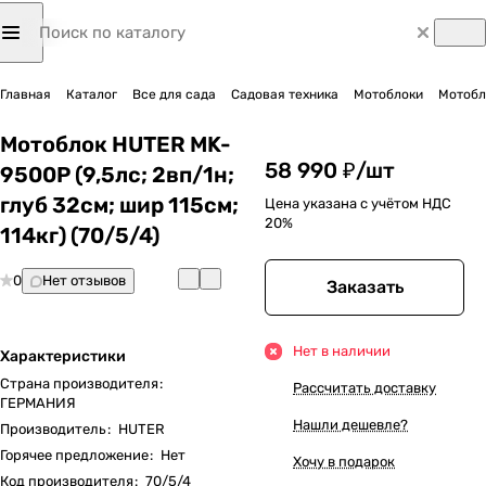
Главная
Каталог
Все для сада
Садовая техника
Мотоблоки
Мотобло
Мотоблок HUTER MK-
58 990 ₽/
шт
9500P (9,5лс; 2вп/1н;
глуб 32см; шир 115см;
Цена указана с учётом НДС
20%
114кг) (70/5/4)
0
Нет отзывов
Заказать
Нет в наличии
Характеристики
Страна производителя
:
Рассчитать доставку
ГЕРМАНИЯ
Нашли дешевле?
Производитель
:
HUTER
Горячее предложение
:
Нет
Хочу в подарок
Код производителя
:
70/5/4