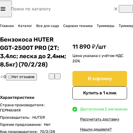
Главная
Каталог
Все для сада
Садовая техника
Триммеры
Триммер
Бензокоса HUTER
11 890 ₽/
шт
GGT-2500T PRO (2Т;
3,4лс; леска до 2,4мм;
Цена указана с учётом НДС
20%
8,5кг) (70/2/28)
0
Нет отзывов
В корзину
Купить в 1 клик
Характеристики
Страна производителя
:
Достаточно
в 2 магазинах
ГЕРМАНИЯ
Производитель
:
HUTER
Рассчитать доставку
Горячее предложение
:
Нет
Нашли дешевле?
Код производителя
:
70/2/28