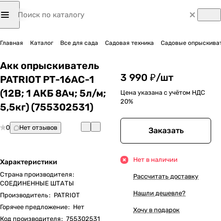
Главная
Каталог
Все для сада
Садовая техника
Садовые опрыскиват
Акк опрыскиватель
3 990 ₽/
шт
PATRIOT РТ-16AC-1
(12В; 1 АКБ 8Ач; 5л/м;
Цена указана с учётом НДС
20%
5,5кг) (755302531)
0
Нет отзывов
Заказать
Нет в наличии
Характеристики
Страна производителя
:
Рассчитать доставку
СОЕДИНЕННЫЕ ШТАТЫ
Нашли дешевле?
Производитель
:
PATRIOT
Горячее предложение
:
Нет
Хочу в подарок
Код производителя
:
755302531