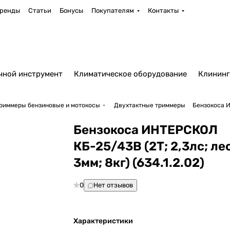
ренды
Статьи
Бонусы
Покупателям
Контакты
чной инструмент
Климатическое оборудование
Клининг
риммеры бензиновые и мотокосы
Двухтактные триммеры
Бензокоса ИН
Бензокоса ИНТЕРСКОЛ
КБ-25/43В (2Т; 2,3лс; ле
3мм; 8кг) (634.1.2.02)
0
Нет отзывов
Характеристики