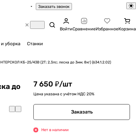
Заказать звонок
Войти
Сравнение
Избранное
Корзина
 и уборка
Станки
ТЕРСКОЛ КБ-25/43В (2Т; 2,3лс; леска до 3мм; 8кг) (634.1.2.02)
7 650 ₽/
шт
ска до
Цена указана с учётом НДС 20%
Заказать
Нет в наличии