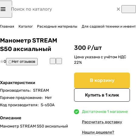
Главная
Каталог
Расходные материалы
Для садовой техники и инвен
Манометр STREAM
300 ₽/
шт
S50 аксиальный
Цена указана с учётом НДС
0
Нет отзывов
22%
В корзину
Характеристики
Производитель
:
STREAM
Купить в 1 клик
Горячее предложение
:
Нет
Код производителя
:
S-s50A
Достаточно
в 1 магазине
Описание
Рассчитать доставку
Манометр STREAM S50 аксиальный
Нашли дешевле?