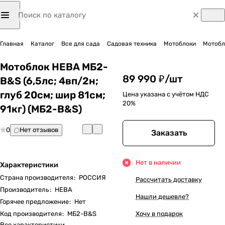
Главная
Каталог
Все для сада
Садовая техника
Мотоблоки
Мотобло
Мотоблок НЕВА МБ2-
89 990 ₽/
шт
B&S (6,5лс; 4вп/2н;
глуб 20см; шир 81см;
Цена указана с учётом НДС
20%
91кг) (МБ2-B&S)
0
Нет отзывов
Заказать
Нет в наличии
Характеристики
Страна производителя
:
РОССИЯ
Рассчитать доставку
Производитель
:
НЕВА
Нашли дешевле?
Горячее предложение
:
Нет
Код производителя
:
МБ2-B&S
Хочу в подарок
Все характеристики