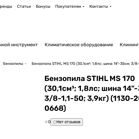
ренды
Статьи
Бонусы
Покупателям
Контакты
чной инструмент
Климатическое оборудование
Клининг
Бензопилы
Бензопила STIHL MS 170 (30,1см³; 1,8лс; шина 14"-35см; 3/8-
Бензопила STIHL MS 170
(30,1см³; 1,8лс; шина 14"
3/8-1,1-50; 3,9кг) (1130-
0668)
0
Нет отзывов