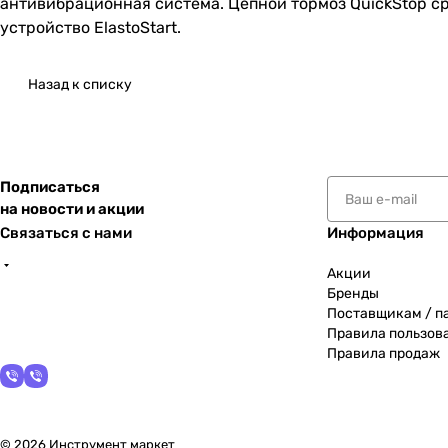
антивибрационная система. Цепной тормоз QuickStop ср
устройство ElastoStart.
Назад к списку
Подписаться
на новости и акции
Связаться с нами
Информация
Акции
Бренды
Поставщикам / п
Правила пользов
Правила продаж
© 2026 Инструмент маркет