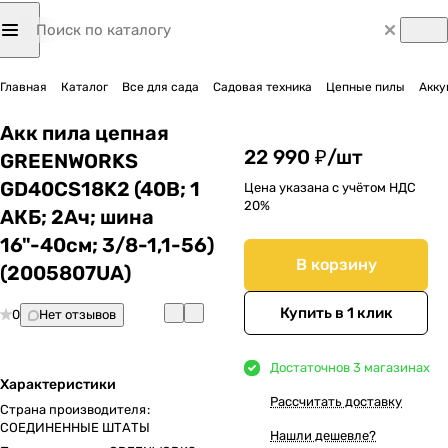
Главная
Каталог
Все для сада
Садовая техника
Цепные пилы
Акку
Акк пила цепная
22 990 ₽/
шт
GREENWORKS
GD40CS18K2 (40В; 1
Цена указана с учётом НДС
20%
АКБ; 2Ач; шина
16"-40см; 3/8-1,1-56)
В корзину
(2005807UA)
Купить в 1 клик
0
Нет отзывов
Достаточно
в 3 магазинах
Характеристики
Рассчитать доставку
Страна производителя
:
СОЕДИНЕННЫЕ ШТАТЫ
Нашли дешевле?