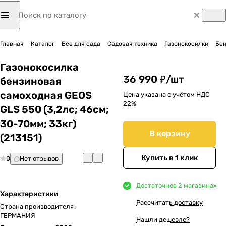
Главная
Каталог
Все для сада
Садовая техника
Газонокосилки
Бен
Газонокосилка
36 990 ₽/
шт
бензиновая
самоходная GEOS
Цена указана с учётом НДС
22%
GLS 550 (3,2лс; 46cм;
30-70мм; 33кг)
В корзину
(213151)
Купить в 1 клик
0
Нет отзывов
Достаточно
в 2 магазинах
Характеристики
Рассчитать доставку
Страна производителя
:
ГЕРМАНИЯ
Нашли дешевле?