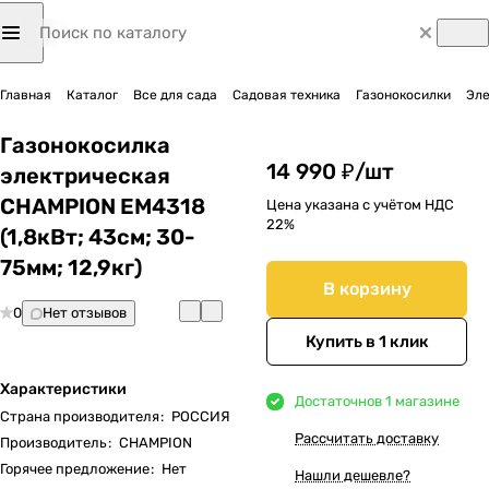
Главная
Каталог
Все для сада
Садовая техника
Газонокосилки
Эле
Газонокосилка
14 990 ₽/
шт
электрическая
CHAMPION EM4318
Цена указана с учётом НДС
22%
(1,8кВт; 43cм; 30-
75мм; 12,9кг)
В корзину
0
Нет отзывов
Купить в 1 клик
Характеристики
Достаточно
в 1 магазине
Страна производителя
:
РОССИЯ
Рассчитать доставку
Производитель
:
CHAMPION
Горячее предложение
:
Нет
Нашли дешевле?