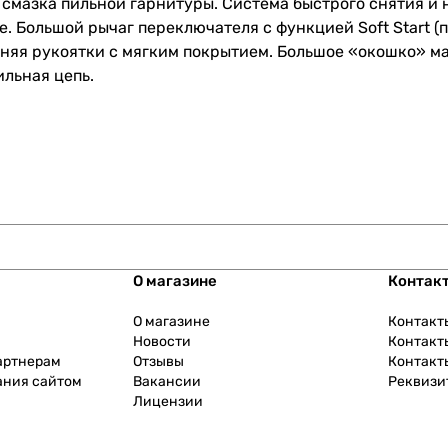
 смазка пильной гарнитуры. Система быстрого снятия и
 Большой рычаг переключателя с функцией Soft Start (п
дняя рукоятки с мягким покрытием. Большое «окошко» м
ильная цепь.
О магазине
Контак
О магазине
Контакт
Новости
Контакт
артнерам
Отзывы
Контакт
ания сайтом
Вакансии
Реквизи
Лицензии