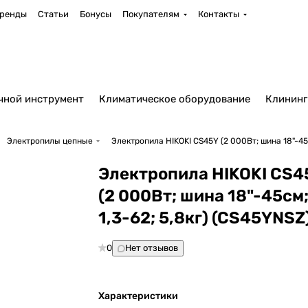
ренды
Статьи
Бонусы
Покупателям
Контакты
чной инструмент
Климатическое оборудование
Клининг
Электропилы цепные
Электропила HIKOKI CS45Y (2 000Вт; шина 18"-45с
Электропила HIKOKI CS4
(2 000Вт; шина 18"-45см;
1,3-62; 5,8кг) (CS45YNSZ
0
Нет отзывов
Характеристики