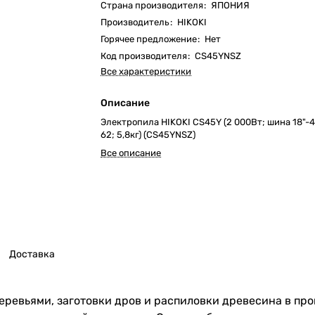
Страна производителя
:
ЯПОНИЯ
Производитель
:
HIKOKI
Горячее предложение
:
Нет
Код производителя
:
CS45YNSZ
Все характеристики
Описание
Электропила HIKOKI CS45Y (2 000Вт; шина 18"-4
62; 5,8кг) (CS45YNSZ)
Все описание
Доставка
 деревьями, заготовки дров и распиловки древесина в п