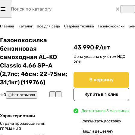
Главная
Каталог
Все для сада
Садовая техника
Газонокосилки
Бен
Газонокосилка
43 990 ₽/
шт
бензиновая
самоходная AL-KO
Цена указана с учётом НДС
20%
Classic 4.66 SP-A
(2,7лс; 46cм; 22-75мм;
В корзину
31,1кг) (119766)
Купить в 1 клик
0
Нет отзывов
Достаточно
в 3 магазинах
Характеристики
Рассчитать доставку
Страна производителя
:
ГЕРМАНИЯ
Нашли дешевле?