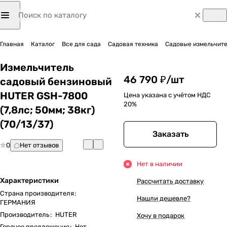
Главная
Каталог
Все для сада
Садовая техника
Садовые измельчит
Измельчитель
46 790 ₽/
шт
садовый бензиновый
HUTER GSH-7800
Цена указана с учётом НДС
20%
(7,8лс; 50мм; 38кг)
(70/13/37)
Заказать
0
Нет отзывов
Нет в наличии
Характеристики
Рассчитать доставку
Страна производителя
:
Нашли дешевле?
ГЕРМАНИЯ
Производитель
:
HUTER
Хочу в подарок
Горячее предложение
:
Нет