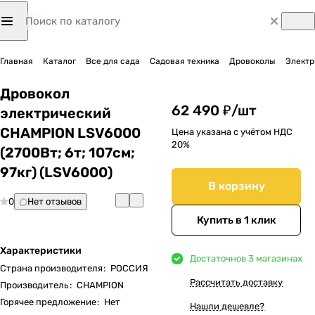
Главная
Каталог
Все для сада
Садовая техника
Дровоколы
Электр
Дровокол
62 490 ₽/
шт
электрический
CHAMPION LSV6000
Цена указана с учётом НДС
20%
(2700Вт; 6т; 107см;
97кг) (LSV6000)
В корзину
0
Нет отзывов
Купить в 1 клик
Характеристики
Достаточно
в 3 магазинах
Страна производителя
:
РОССИЯ
Рассчитать доставку
Производитель
:
CHAMPION
Горячее предложение
:
Нет
Нашли дешевле?