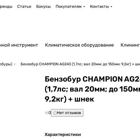
ренды
Статьи
Бонусы
Покупателям
Контакты
чной инструмент
Климатическое оборудование
Клининг
обуры)
Бензобур CHAMPION AG243 (1,7лс; вал 20мм; до 150мм; 9,2кг) + ш
Бензобур CHAMPION AG
(1,7лс; вал 20мм; до 150м
9,2кг) + шнек
0
Нет отзывов
Характеристики