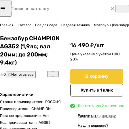
Главная
Каталог
Все для сада
Садовая техника
Мотобуры (бензобур
Бензобур CHAMPION
16 490 ₽/
шт
AG352 (1,9лс; вал
20мм; до 200мм;
Цена указана с учётом НДС
20%
9,4кг)
0
Нет отзывов
В корзину
Купить в 1 клик
Характеристики
Страна производителя
:
РОССИЯ
Достаточно
в 2 магазинах
Производитель
:
CHAMPION
Горячее предложение
:
Нет
Рассчитать доставку
Код производителя
:
AG352
Нашли дешевле?
Все характеристики