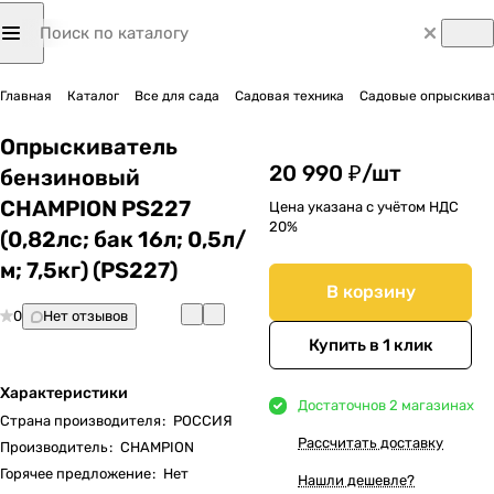
Главная
Каталог
Все для сада
Садовая техника
Садовые опрыскиват
Опрыскиватель
20 990 ₽/
шт
бензиновый
CHAMPION PS227
Цена указана с учётом НДС
20%
(0,82лс; бак 16л; 0,5л/
м; 7,5кг) (PS227)
В корзину
0
Нет отзывов
Купить в 1 клик
Характеристики
Достаточно
в 2 магазинах
Страна производителя
:
РОССИЯ
Рассчитать доставку
Производитель
:
CHAMPION
Горячее предложение
:
Нет
Нашли дешевле?