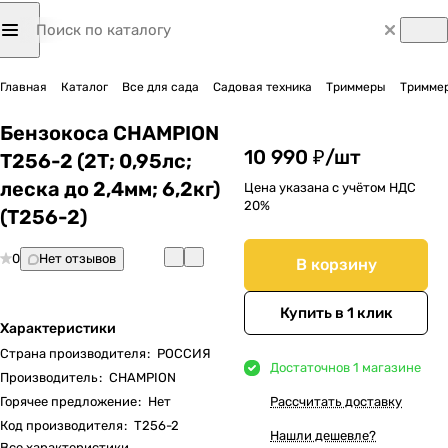
Главная
Каталог
Все для сада
Садовая техника
Триммеры
Триммер
Бензокоса CHAMPION
10 990 ₽/
шт
Т256-2 (2Т; 0,95лс;
леска до 2,4мм; 6,2кг)
Цена указана с учётом НДС
20%
(T256-2)
0
Нет отзывов
В корзину
Купить в 1 клик
Характеристики
Страна производителя
:
РОССИЯ
Достаточно
в 1 магазине
Производитель
:
CHAMPION
Горячее предложение
:
Нет
Рассчитать доставку
Код производителя
:
T256-2
Нашли дешевле?
Все характеристики