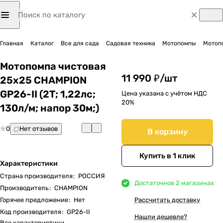
Главная
Каталог
Все для сада
Садовая техника
Мотопомпы
Мотоп
Мотопомпа чистовая
11 990 ₽/
шт
25х25 CHAMPION
GP26-II (2Т; 1,22лс;
Цена указана с учётом НДС
20%
130л/м; напор 30м;)
0
Нет отзывов
В корзину
Купить в 1 клик
Характеристики
Страна производителя
:
РОССИЯ
Достаточно
в 2 магазинах
Производитель
:
CHAMPION
Горячее предложение
:
Нет
Рассчитать доставку
Код производителя
:
GP26-II
Нашли дешевле?
Все характеристики