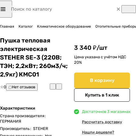
Главная
Каталог
Климатическое оборудование
Отопительные приборы
Пушка тепловая
3 340 ₽/
шт
электрическая
STEHER SE-3 (220В;
Цена указана с учётом НДС
20%
ТЭН; 2,2кВт; 260м3/ч;
2,9кг) КМС01
В корзину
0
Нет отзывов
Купить в 1 клик
Характеристики
Достаточно
в 3 магазинах
Страна производителя
:
ГЕРМАНИЯ
Рассчитать доставку
Производитель
:
STEHER
Нашли дешевле?
Горячее предложение
:
Нет