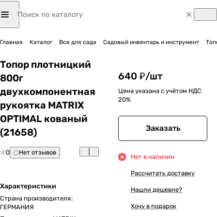
Главная
Каталог
Все для сада
Садовый инвентарь и инструмент
Топ
Топор плотницкий
640 ₽/
шт
800г
двухкомпонентная
Цена указана с учётом НДС
20%
рукоятка MATRIX
OPTIMAL кованый
Заказать
(21658)
0
Нет отзывов
Нет в наличии
Рассчитать доставку
Характеристики
Нашли дешевле?
Страна производителя
:
Хочу в подарок
ГЕРМАНИЯ