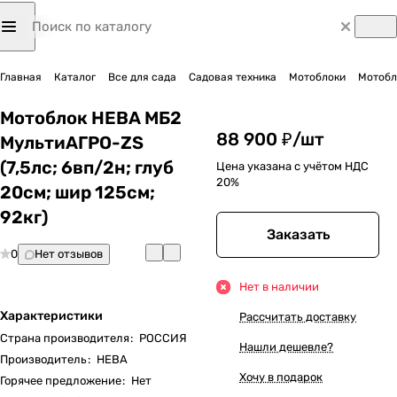
Главная
Каталог
Все для сада
Садовая техника
Мотоблоки
Мотобло
Мотоблок НЕВА МБ2
88 900 ₽/
шт
МультиАГРО-ZS
(7,5лс; 6вп/2н; глуб
Цена указана с учётом НДС
20%
20см; шир 125см;
92кг)
Заказать
0
Нет отзывов
Нет в наличии
Характеристики
Рассчитать доставку
Страна производителя
:
РОССИЯ
Нашли дешевле?
Производитель
:
НЕВА
Хочу в подарок
Горячее предложение
:
Нет