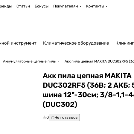
ренды
Статьи
Бонусы
Покупателям
Контакты
чной инструмент
Климатическое оборудование
Клининг
Аккумуляторные цепные пилы
Акк пила цепная MAKITA DUC302RF5 (36В;
Акк пила цепная MAKITA
DUC302RF5 (36В; 2 АКБ; 
шина 12"-30см; 3/8-1,1-4
(DUC302)
0
Нет отзывов