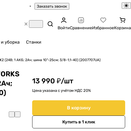
Заказать звонок
Войти
Сравнение
Избранное
Корзина
 и уборка
Станки
(24В; 1 АКБ; 2Ач; шина 10"-25см; 3/8-1,1-40) (2007707UA)
WORKS
13 990 ₽/
шт
2Ач;
Цена указана с учётом НДС 20%
0)
В корзину
Купить в 1 клик