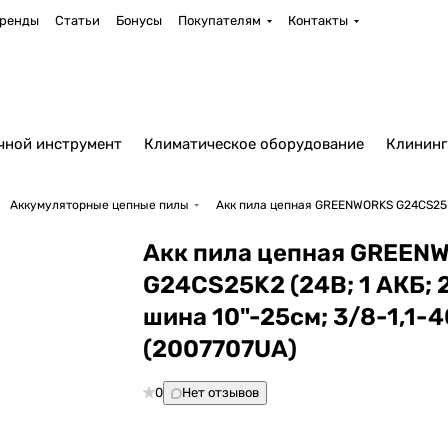
ренды
Статьи
Бонусы
Покупателям
Контакты
чной инструмент
Климатическое оборудование
Клининг
Аккумуляторные цепные пилы
Акк пила цепная GREENWORKS G24CS25K2 
Акк пила цепная GREEN
G24CS25K2 (24В; 1 АКБ; 
шина 10"-25см; 3/8-1,1-4
(2007707UA)
0
Нет отзывов