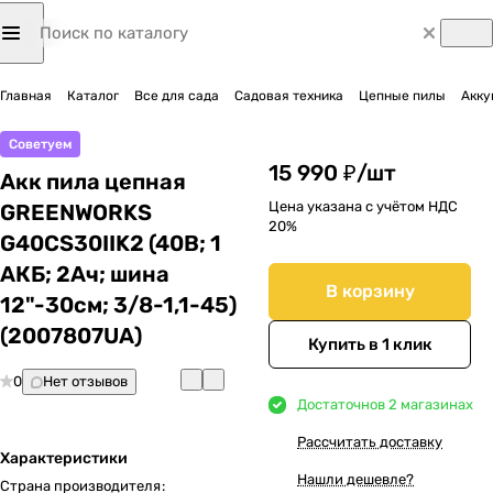
Главная
Каталог
Все для сада
Садовая техника
Цепные пилы
Акку
Советуем
15 990 ₽/
шт
Акк пила цепная
Цена указана с учётом НДС
GREENWORKS
20%
G40CS30IIK2 (40В; 1
АКБ; 2Ач; шина
В корзину
12"-30см; 3/8-1,1-45)
(2007807UA)
Купить в 1 клик
0
Нет отзывов
Достаточно
в 2 магазинах
Рассчитать доставку
Характеристики
Нашли дешевле?
Страна производителя
: