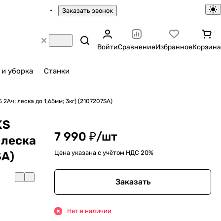
Заказать звонок
Войти
Сравнение
Избранное
Корзина
 и уборка
Станки
2Ач; леска до 1,65мм; 3кг) (2107207SA)
KS
7 990 ₽/
шт
 леска
Цена указана с учётом НДС 20%
SA)
Заказать
Нет в наличии