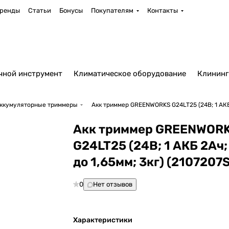
ренды
Статьи
Бонусы
Покупателям
Контакты
чной инструмент
Климатическое оборудование
Клининг
ккумуляторные триммеры
Акк триммер GREENWORKS G24LT25 (24В; 1 АКБ 
Акк триммер GREENWOR
G24LT25 (24В; 1 АКБ 2Ач;
до 1,65мм; 3кг) (2107207
0
Нет отзывов
Характеристики