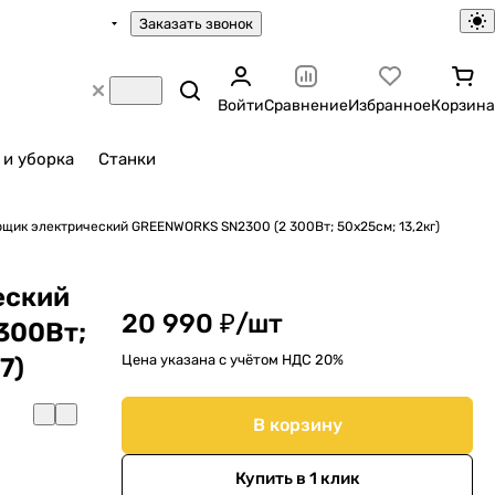
Заказать звонок
Войти
Сравнение
Избранное
Корзина
 и уборка
Станки
щик электрический GREENWORKS SN2300 (2 300Вт; 50х25см; 13,2кг)
еский
20 990 ₽/
шт
300Вт;
Цена указана с учётом НДС 20%
7)
В корзину
Купить в 1 клик