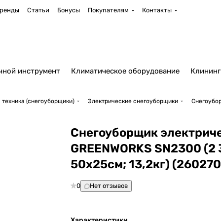
ренды
Статьи
Бонусы
Покупателям
Контакты
чной инструмент
Климатическое оборудование
Клининг
 техника (снегоуборщики)
Электрические снегоуборщики
Снегоубор
Снегоуборщик электрич
GREENWORKS SN2300 (2 
50х25см; 13,2кг) (260270
0
Нет отзывов
Характеристики