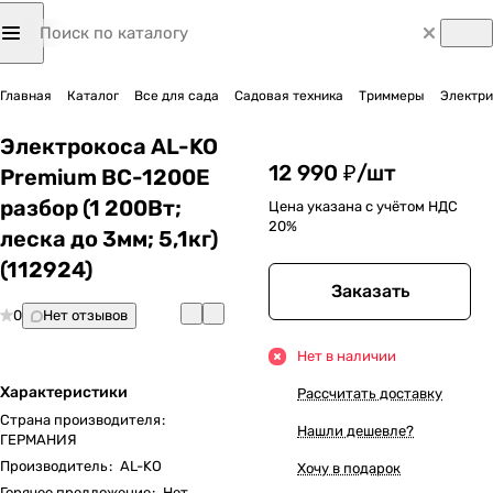
Главная
Каталог
Все для сада
Садовая техника
Триммеры
Электр
Электрокоса AL-KO
12 990 ₽/
шт
Premium BC-1200E
разбор (1 200Вт;
Цена указана с учётом НДС
20%
леска до 3мм; 5,1кг)
(112924)
Заказать
0
Нет отзывов
Нет в наличии
Характеристики
Рассчитать доставку
Страна производителя
:
Нашли дешевле?
ГЕРМАНИЯ
Производитель
:
AL-KO
Хочу в подарок
Горячее предложение
:
Нет