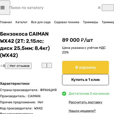
Главная
Каталог
Все для сада
Садовая техника
Триммеры
Триммер
Бензокоса CAIMAN
89 000 ₽/
шт
WX42 (2Т; 2,15лс;
диск 25,5мм; 8,4кг)
Цена указана с учётом НДС
20%
(WX42)
0
Нет отзывов
В корзину
Купить в 1 клик
Характеристики
Страна производителя
:
ФРАНЦИЯ
Достаточно
в 3 магазинах
Производитель
:
CAIMAN
Горячее предложение
:
Нет
Рассчитать доставку
Код производителя
:
WX42
Нашли дешевле?
Все характеристики