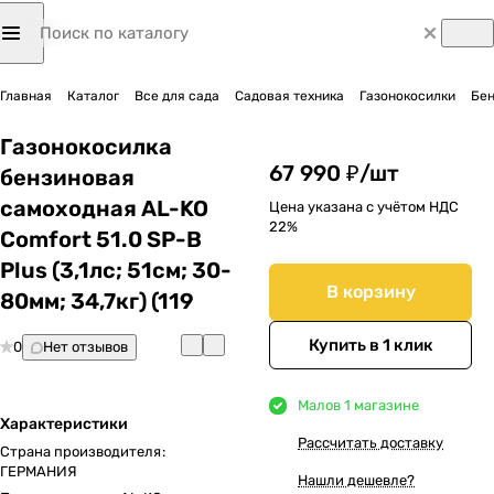
Главная
Каталог
Все для сада
Садовая техника
Газонокосилки
Бен
Газонокосилка
67 990 ₽/
шт
бензиновая
самоходная AL-KO
Цена указана с учётом НДС
22%
Comfort 51.0 SP-B
Plus (3,1лс; 51cм; 30-
В корзину
80мм; 34,7кг) (119
Купить в 1 клик
0
Нет отзывов
Мало
в 1 магазине
Характеристики
Рассчитать доставку
Страна производителя
:
ГЕРМАНИЯ
Нашли дешевле?