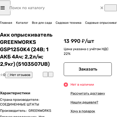
Главная
Каталог
Все для сада
Садовая техника
Садовые опрыскиват
Акк опрыскиватель
13 990 ₽/
шт
GREENWORKS
GSP1250K4 (24В; 1
Цена указана с учётом НДС
22%
АКБ 4Ач; 2,2л/м;
2,9кг) (5103507UB)
Заказать
0
Нет отзывов
Нет в наличии
Характеристики
Рассчитать доставку
Страна производителя
:
Нашли дешевле?
СОЕДИНЕННЫЕ ШТАТЫ
Производитель
:
GREENWORKS
Хочу в подарок
Горячее предложение
:
Нет