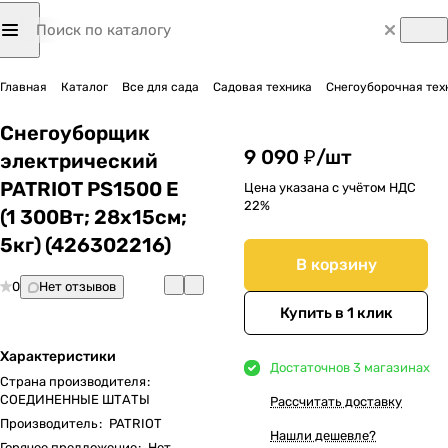
Главная
Каталог
Все для сада
Садовая техника
Снегоуборочная тех
Снегоуборщик
9 090 ₽/
шт
электрический
PATRIOT PS1500 E
Цена указана с учётом НДС
22%
(1 300Вт; 28х15см;
5кг) (426302216)
В корзину
0
Нет отзывов
Купить в 1 клик
Характеристики
Достаточно
в 3 магазинах
Страна производителя
:
СОЕДИНЕННЫЕ ШТАТЫ
Рассчитать доставку
Производитель
:
PATRIOT
Нашли дешевле?
Горячее предложение
:
Нет