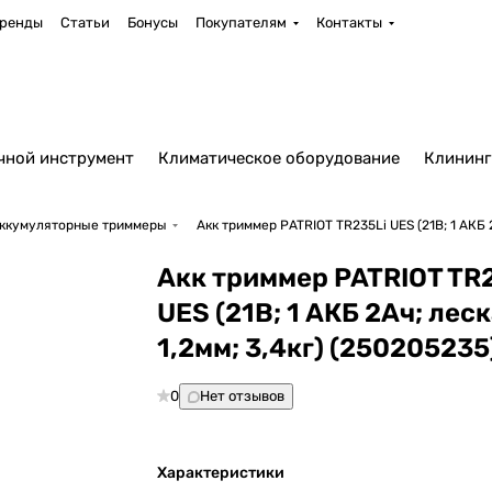
ренды
Статьи
Бонусы
Покупателям
Контакты
чной инструмент
Климатическое оборудование
Клининг
ккумуляторные триммеры
Акк триммер PATRIOT TR235Li UES (21В; 1 АКБ 2
Акк триммер PATRIOT TR
UES (21В; 1 АКБ 2Ач; леск
1,2мм; 3,4кг) (250205235
0
Нет отзывов
Характеристики