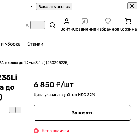
Заказать звонок
Войти
Сравнение
Избранное
Корзина
 и уборка
Станки
Ач; леска до 1,2мм; 3,4кг) (250205235)
235Li
6 850 ₽/
шт
а до
Цена указана с учётом НДС 22%
)
Заказать
Нет в наличии